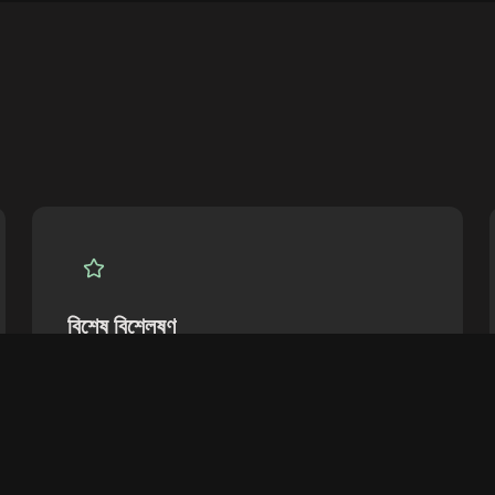
বিশেষ বিশ্লেষণ
উইকেটকিপার-ব্যাটসম্যান দ্বৈত ভূমিকা নিয়ে গভীর কভারেজ প্রদান
করি।