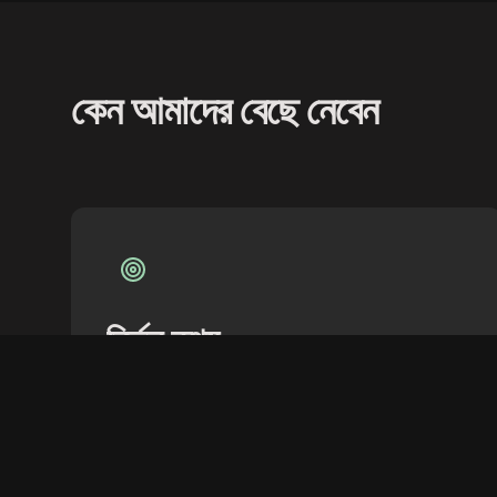
কেন আমাদের বেছে নেবেন
নির্ভুল তথ্য
প্রতিটি ম্যাচ ও খেলোয়াড়ের সর্বশেষ পরিসংখ্যান সঠিকভাবে উপস্থাপন
করি।
যাচাইকৃত কৌশল